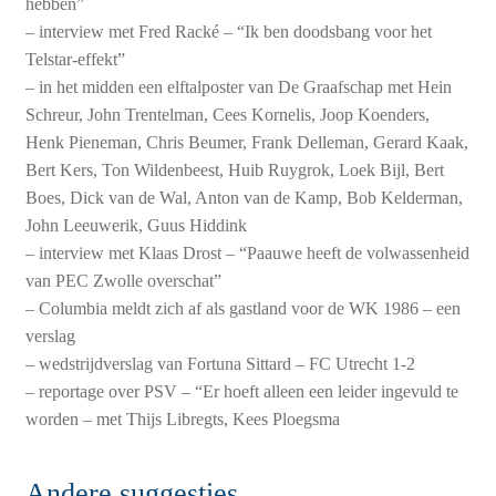
hebben”
– interview met Fred Racké – “Ik ben doodsbang voor het
Telstar-effekt”
– in het midden een elftalposter van De Graafschap met Hein
Schreur, John Trentelman, Cees Kornelis, Joop Koenders,
Henk Pieneman, Chris Beumer, Frank Delleman, Gerard Kaak,
Bert Kers, Ton Wildenbeest, Huib Ruygrok, Loek Bijl, Bert
Boes, Dick van de Wal, Anton van de Kamp, Bob Kelderman,
John Leeuwerik, Guus Hiddink
– interview met Klaas Drost – “Paauwe heeft de volwassenheid
van PEC Zwolle overschat”
– Columbia meldt zich af als gastland voor de WK 1986 – een
verslag
– wedstrijdverslag van Fortuna Sittard – FC Utrecht 1-2
– reportage over PSV – “Er hoeft alleen een leider ingevuld te
worden – met Thijs Libregts, Kees Ploegsma
Andere suggesties…