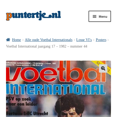
Menu
Losse nummers VI
Home
Alle oude Voetbal Internationals
Losse VI's
Posters
Voetbal International jaargang 17 – 1982 – nummer 44
Pakketten VI’s
VI’s met Hollandse Velden
🔍
VI’s met Posters
Wie is puntertje