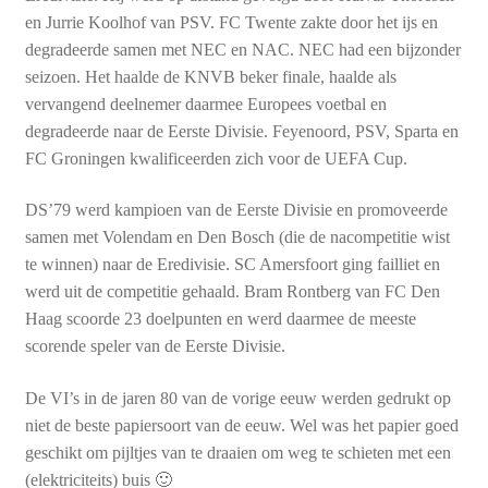
en Jurrie Koolhof van PSV. FC Twente zakte door het ijs en
degradeerde samen met NEC en NAC. NEC had een bijzonder
seizoen. Het haalde de KNVB beker finale, haalde als
vervangend deelnemer daarmee Europees voetbal en
degradeerde naar de Eerste Divisie. Feyenoord, PSV, Sparta en
FC Groningen kwalificeerden zich voor de UEFA Cup.
DS’79 werd kampioen van de Eerste Divisie en promoveerde
samen met Volendam en Den Bosch (die de nacompetitie wist
te winnen) naar de Eredivisie. SC Amersfoort ging failliet en
werd uit de competitie gehaald. Bram Rontberg van FC Den
Haag scoorde 23 doelpunten en werd daarmee de meeste
scorende speler van de Eerste Divisie.
De VI’s in de jaren 80 van de vorige eeuw werden gedrukt op
niet de beste papiersoort van de eeuw. Wel was het papier goed
geschikt om pijltjes van te draaien om weg te schieten met een
(elektriciteits) buis 🙂