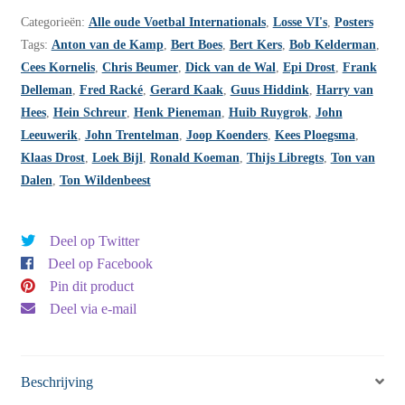
1982
Categorieën:
Alle oude Voetbal Internationals
,
Losse VI's
,
Posters
-
Tags:
Anton van de Kamp
,
Bert Boes
,
Bert Kers
,
Bob Kelderman
,
nummer
Cees Kornelis
,
Chris Beumer
,
Dick van de Wal
,
Epi Drost
,
Frank
44
Delleman
,
Fred Racké
,
Gerard Kaak
,
Guus Hiddink
,
Harry van
aantal
Hees
,
Hein Schreur
,
Henk Pieneman
,
Huib Ruygrok
,
John
Leeuwerik
,
John Trentelman
,
Joop Koenders
,
Kees Ploegsma
,
Klaas Drost
,
Loek Bijl
,
Ronald Koeman
,
Thijs Libregts
,
Ton van
Dalen
,
Ton Wildenbeest
Deel op Twitter
Deel op Facebook
Pin dit product
Deel via e-mail
Beschrijving