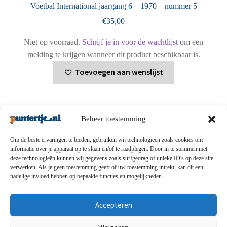
Voetbal International jaargang 6 – 1970 – nummer 5
€
35,00
Niet op voorraad.
Schrijf je in voor de wachtlijst
om een
melding te krijgen wanneer dit product beschikbaar is.
Toevoegen aan wenslijst
Beheer toestemming
Om de beste ervaringen te bieden, gebruiken wij technologieën zoals cookies om
informatie over je apparaat op te slaan en/of te raadplegen. Door in te stemmen met
deze technologieën kunnen wij gegevens zoals surfgedrag of unieke ID's op deze site
Privacybeleid
-
Verzending en retouren
-
Algemene
verwerken. Als je geen toestemming geeft of uw toestemming intrekt, kan dit een
nadelige invloed hebben op bepaalde functies en mogelijkheden.
voorwaarden
-
Disclaimert
-
Betaalmethoden
-
Over ons
-
Contact
Accepteren
© puntertje.nl 2026