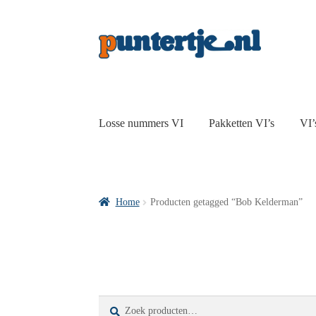
Losse nummers VI
Pakketten VI’s
VI’
Home
Producten getagged “Bob Kelderman”
Zoeken
Zoeken