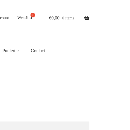
€
0,00
ccount
Wenslijst
0 items
Puntertjes
Contact