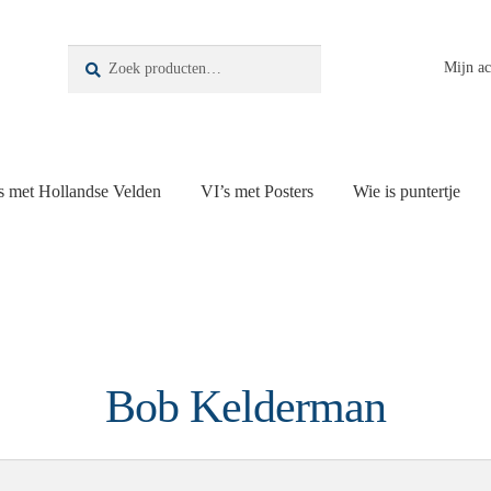
Zoeken
Zoeken
Mijn a
naar:
s met Hollandse Velden
VI’s met Posters
Wie is puntertje
Bob Kelderman