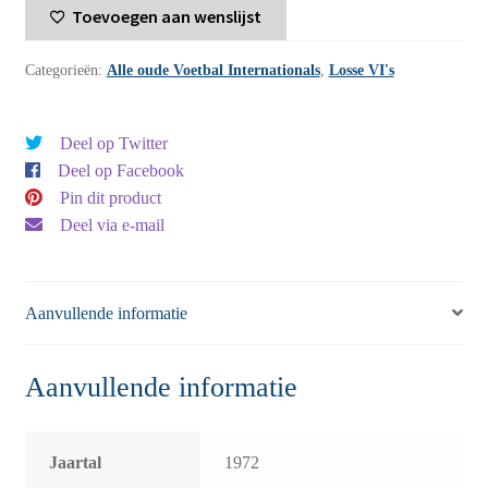
Toevoegen aan wenslijst
-
1972
Categorieën:
Alle oude Voetbal Internationals
,
Losse VI's
-
nummer
40
Deel op Twitter
aantal
Deel op Facebook
Pin dit product
Deel via e-mail
Aanvullende informatie
Aanvullende informatie
Jaartal
1972