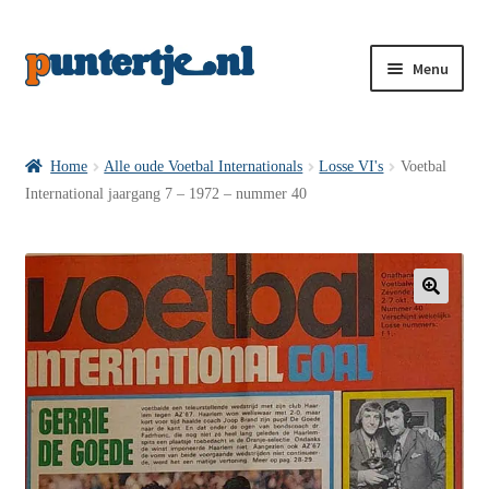
Menu
Losse nummers VI
Home
Alle oude Voetbal Internationals
Losse VI's
Voetbal
International jaargang 7 – 1972 – nummer 40
Pakketten VI’s
VI’s met Hollandse Velden
🔍
VI’s met Posters
Wie is puntertje