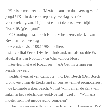
– VI reisde mee met het “Mexico-team” en doet verslag van dit
jeugd WK – in de eerste reportage verslag over de
voorbereiding vanaf 1 juni tot en met de eerste wedstrijd –
“Brazilië: (g)een punt”
– FC Groningen haalt toch Harrie Schellekens, niet Jan van
Beveren – een verslag
– de eerste divisie 1982-1983 in cijfers
– sterrenelftal Eerste Divisie – eindstand, met als top drie Frans
Hoek, Bas van Noortwijk en Wim van der Horst
– interview met Aad Koudijzer – “AA Gent is te lang een
kermis geweest”
– wedstrijdverslag van Cambuur – FC Den Bosch (Den Bosch
promoveert naar de Eredivisie) en verslag van het promotiefeest
– de komende weken belicht VI met Wim Jansen de gang van
zaken in het vaderlandse jeugdvoetbal – deel 1 – “Winnaars
moeten zich niet met de jeugd bemoeien”
– in het midden een elftalposter van Europacup 1 winnaar HSV