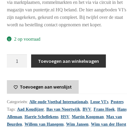
via marktplaatsen, rommelmarkten en het via via circuit in het
magazijn van puntertje.nl HQ beland. De hier aangeboden VI’s
zijn nagekeken, gekeurd en compleet. Bij twijfel over de staat
wordt na bestelling contact opgenomen met koper.
2 op voorraad
Voetbal
Toevoegen aan winkelwagen
International
jaargang
18
Toevoegen aan wenslijst
-
1983
Categorieën:
Alle oude Voetbal Internationals
,
Losse VI's
,
Posters
-
Tags:
Aad Koudijzer
,
Bas van Noortwijk
,
BVV
,
Frans Hoek
,
Hans
nummer
Alleman
,
Harrie Schellekens
,
HSV
,
Martin Koopman
,
Max van
23
Beurden
,
Willem van Hanegem
,
Wim Jansen
,
Wim van der Horst
aantal