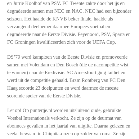
en Jurrie Koolhof van PSV. FC Twente zakte door het ijs en
degradeerde samen met NEC en NAC. NEC had een bijzonder
seizoen. Het haalde de KNVB beker finale, haalde als
vervangend deelnemer daarmee Europees voetbal en
degradeerde naar de Eerste Divisie. Feyenoord, PSV, Sparta en
FC Groningen kwalificeerden zich voor de UEFA Cup.
DS’79 werd kampioen van de Eerste Divisie en promoveerde
samen met Volendam en Den Bosch (die de nacompetitie wist
te winnen) naar de Eredivisie. SC Amersfoort ging failliet en
werd uit de competitie gehaald. Bram Rontberg van FC Den
Haag scoorde 23 doelpunten en werd daarmee de meeste
scorende speler van de Eerste Divisie.
Let op! Op puntertje.nl worden uitsluitend oude, gebruikte
Voetbal Internationals verkocht. Ze zijn op de deurmat van
abonnees gevallen in het jaartal van uitgifte. Daarna gelezen en
veelal bewaard in Chiquita-dozen op zolder van oma. Ze zijn