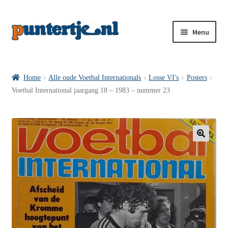
Menu
Losse nummers VI
Home
Alle oude Voetbal Internationals
Losse VI's
Posters
Voetbal International jaargang 18 – 1983 – nummer 23
Pakketten VI’s
VI’s met Hollandse Velden
🔍
VI’s met Posters
Wie is puntertje