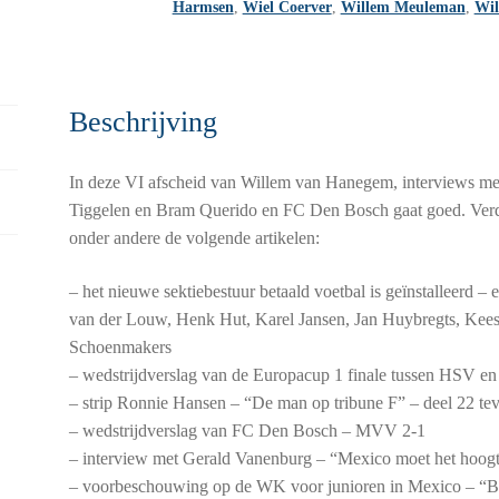
Harmsen
,
Wiel Coerver
,
Willem Meuleman
,
Wil
Beschrijving
In deze VI afscheid van Willem van Hanegem, interviews m
Tiggelen en Bram Querido en FC Den Bosch gaat goed. Verder
onder andere de volgende artikelen:
– het nieuwe sektiebestuur betaald voetbal is geïnstalleerd
van der Louw, Henk Hut, Karel Jansen, Jan Huybregts, Kee
Schoenmakers
– wedstrijdverslag van de Europacup 1 finale tussen HSV en 
– strip Ronnie Hansen – “De man op tribune F” – deel 22 tev
– wedstrijdverslag van FC Den Bosch – MVV 2-1
– interview met Gerald Vanenburg – “Mexico moet het hoogt
– voorbeschouwing op de WK voor junioren in Mexico – “B