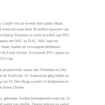
Cruijff voor de tweede keer achter elkaar
erd met maar liefst 30 treffers topscorer van
oor Halvar Thoresen en Jurrie Koolhof van PSV.
de samen met NEC en NAC. NEC had een
finale, haalde als vervangend deelnemer
 de Eerste Divisie. Feyenoord, PSV, Sparta en
UEFA Cup.
 en promoveerde samen met Volendam en Den
r de Eredivisie. SC Amersfoort ging failliet en
rg van FC Den Haag scoorde 23 doelpunten en
e Eerste Divisie.
e, gebruikte Voetbal Internationals verkocht. Ze
 jaartal van uitgifte. Daarna gelezen en veelal