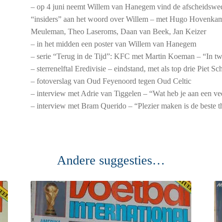
– op 4 juni neemt Willem van Hanegem vind de afscheidswed
“insiders” aan het woord over Willem – met Hugo Hovenkam
Meuleman, Theo Laseroms, Daan van Beek, Jan Keizer
– in het midden een poster van Willem van Hanegem
– serie “Terug in de Tijd”: KFC met Martin Koeman – “In t
– sterrenelftal Eredivisie – eindstand, met als top drie Piet 
– fotoverslag van Oud Feyenoord tegen Oud Celtic
– interview met Adrie van Tiggelen – “Wat heb je aan een vede
– interview met Bram Querido – “Plezier maken is de beste t
Andere suggesties…