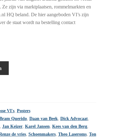
 Ze zijn via marktplaatsen, rommelmarkten en
tje.nl HQ beland. De hier aangeboden VI’s zijn
er de staat wordt na bestelling contact
n
sse VI's
,
Posters
Bram Querido
,
Daan van Beek
,
Dick Advocaat
,
,
Jan Keizer
,
Karel Jansen
,
Kees van den Berg
,
Renze de vries
,
Schoenmakers
,
Theo Laseroms
,
Ton