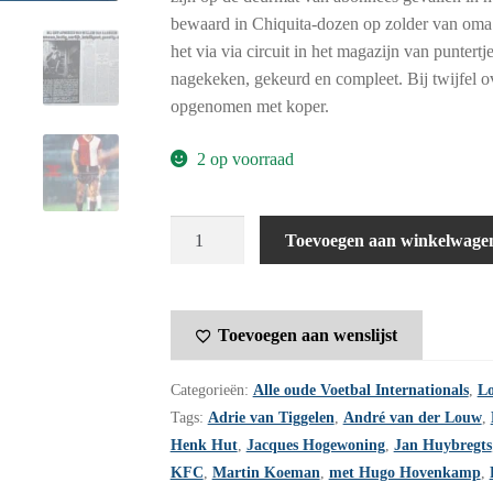
bewaard in Chiquita-dozen op zolder van oma.
het via via circuit in het magazijn van punter
nagekeken, gekeurd en compleet. Bij twijfel ov
opgenomen met koper.
2 op voorraad
Voetbal
Toevoegen aan winkelwage
International
jaargang
18
Toevoegen aan wenslijst
-
1983
Categorieën:
Alle oude Voetbal Internationals
,
Lo
-
Tags:
Adrie van Tiggelen
,
André van der Louw
,
nummer
Henk Hut
,
Jacques Hogewoning
,
Jan Huybregts
22
KFC
,
Martin Koeman
,
met Hugo Hovenkamp
,
aantal