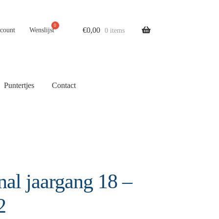
€
0,00
ccount
Wenslijst
0 items
Puntertjes
Contact
nal jaargang 18 –
2