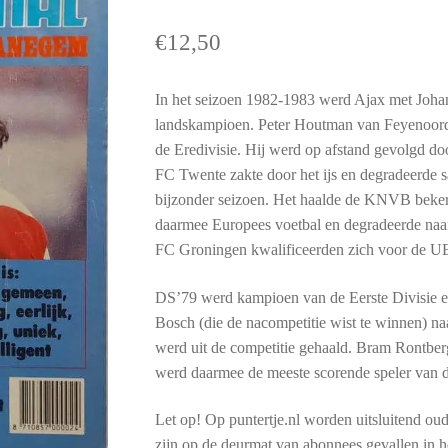
€
12,50
In het seizoen 1982-1983 werd Ajax met Johan 
landskampioen. Peter Houtman van Feyenoord w
de Eredivisie. Hij werd op afstand gevolgd d
FC Twente zakte door het ijs en degradeer
bijzonder seizoen. Het haalde de KNVB beker 
daarmee Europees voetbal en degradeerde naar
FC Groningen kwalificeerden zich voor de 
DS’79 werd kampioen van de Eerste Divisie
Bosch (die de nacompetitie wist te winnen) naa
werd uit de competitie gehaald. Bram Rontbe
werd daarmee de meeste scorende speler van d
Let op! Op puntertje.nl worden uitsluitend oud
zijn op de deurmat van abonnees gevallen in het