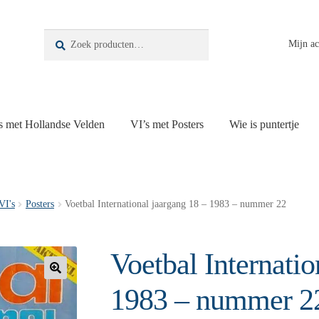
Zoeken
Zoeken
Mijn a
naar:
s met Hollandse Velden
VI’s met Posters
Wie is puntertje
VI's
Posters
Voetbal International jaargang 18 – 1983 – nummer 22
Voetbal Internatio
🔍
1983 – nummer 2