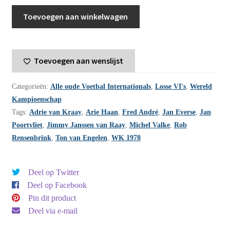
Voetbal
Toevoegen aan winkelwagen
International
jaargang
13
Toevoegen aan wenslijst
-
1978
Categorieën:
Alle oude Voetbal Internationals
,
Losse VI's
,
Wereld
-
Kampioenschap
nummer
Tags:
Adrie van Kraay
,
Arie Haan
,
Fred André
,
Jan Everse
,
Jan
21
Poortvliet
,
Jimmy Janssen van Raay
,
Michel Valke
,
Rob
aantal
Rensenbrink
,
Ton van Engelen
,
WK 1978
Deel op Twitter
Deel op Facebook
Pin dit product
Deel via e-mail