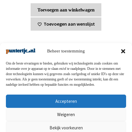
Toevoegen aan winkelwagen
Toevoegen aan wenslijst
Beheer toestemming
Om de beste ervaringen te bieden, gebruiken wij technologieën zoals cookies om
informatie over je apparaat op te slaan en/of te raadplegen. Door in te stemmen met
deze technologieën kunnen wij gegevens zoals surfgedrag of unieke ID's op deze site
Privacybeleid
-
Verzending en retouren
-
Algemene
verwerken. Als je geen toestemming geeft of uw toestemming intrekt, kan dit een
nadelige invloed hebben op bepaalde functies en mogelijkheden.
voorwaarden
-
Disclaimert
-
Betaalmethoden
-
Over ons
-
Contact
Accepteren
© puntertje.nl 2026
Weigeren
Privacybeleid puntertje.nl
Bekijk voorkeuren