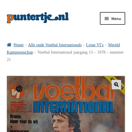
Menu
Losse nummers VI
Home
Alle oude Voetbal Internationals
Losse VI's
Wereld
Kampioenschap
Voetbal International jaargang 13 – 1978 – nummer
Pakketten VI’s
21
VI’s met Hollandse Velden
🔍
VI’s met Posters
Wie is puntertje