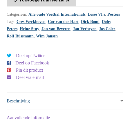
-
1978
Categorieën:
Alle oude Voetbal Internationals
,
Losse VI's
,
Posters
-
Tags:
Cees Werkhoven
,
Cor van der Hart
,
Dick Bond
,
Doby
nummer
Peters
,
Heinz Stuy
,
Jan van Beveren
,
Jan Verheyen
,
Jos Coler
,
19
Rolf Rüssmann
,
Wim Jansen
aantal
Deel op Twitter
Deel op Facebook
Pin dit product
Deel via e-mail
Beschrijving
Aanvullende informatie