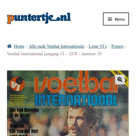
Menu
Losse nummers VI
Home
Alle oude Voetbal Internationals
Losse VI's
Posters
Voetbal International jaargang 13 – 1978 – nummer 19
Pakketten VI’s
VI’s met Hollandse Velden
🔍
VI’s met Posters
Wie is puntertje