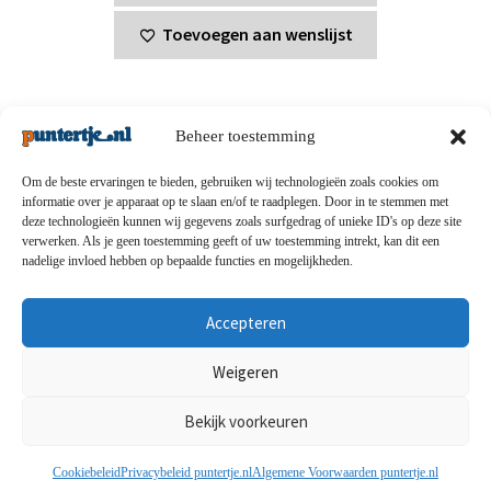
Toevoegen aan wenslijst
Beheer toestemming
Om de beste ervaringen te bieden, gebruiken wij technologieën zoals cookies om
informatie over je apparaat op te slaan en/of te raadplegen. Door in te stemmen met
deze technologieën kunnen wij gegevens zoals surfgedrag of unieke ID's op deze site
Privacybeleid
-
Verzending en retouren
-
Algemene
verwerken. Als je geen toestemming geeft of uw toestemming intrekt, kan dit een
nadelige invloed hebben op bepaalde functies en mogelijkheden.
voorwaarden
-
Disclaimert
-
Betaalmethoden
-
Over ons
-
Contact
Accepteren
© puntertje.nl 2026
Weigeren
Privacybeleid puntertje.nl
Bekijk voorkeuren
0
Cookiebeleid
Privacybeleid puntertje.nl
Algemene Voorwaarden puntertje.nl
Zoeken
Zoeken