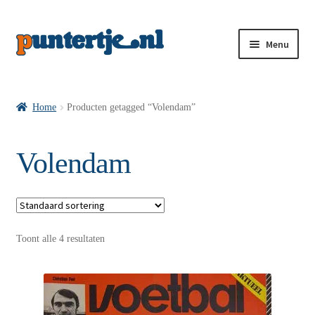
Menu
Losse nummers VI
Home
Producten getagged “Volendam”
Pakketten VI’s
Volendam
VI’s met Hollandse Velden
Toont alle 4 resultaten
VI’s met Posters
Wie is puntertje