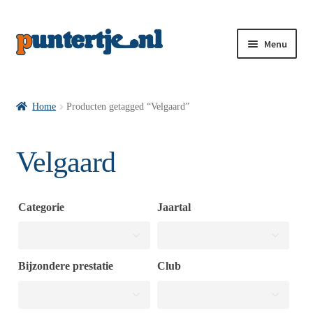
Menu
Losse nummers VI
Home
Producten getagged “Velgaard”
Pakketten VI’s
Velgaard
VI’s met Hollandse Velden
Categorie
Jaartal
VI’s met Posters
Bijzondere prestatie
Club
Wie is puntertje