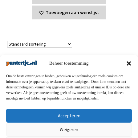
Toevoegen aan wenslijst
Toont alle 3 resultaten
Beheer toestemming
Om de beste ervaringen te bieden, gebruiken wij technologieën zoals cookies om
informatie over je apparaat op te slaan en/of te raadplegen. Door in te stemmen met
deze technologieën kunnen wij gegevens zoals surfgedrag of unieke ID's op deze site
Privacybeleid
-
Verzending en retouren
-
Algemene
verwerken. Als je geen toestemming geeft of uw toestemming intrekt, kan dit een
nadelige invloed hebben op bepaalde functies en mogelijkheden.
voorwaarden
-
Disclaimert
-
Betaalmethoden
-
Over ons
-
Contact
Accepteren
© puntertje.nl 2026
Weigeren
Privacybeleid puntertje.nl