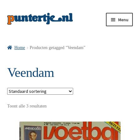
Menu
Losse nummers VI
Home
Producten getagged “Veendam”
Pakketten VI’s
Veendam
VI’s met Hollandse Velden
Toont alle 3 resultaten
VI’s met Posters
Wie is puntertje