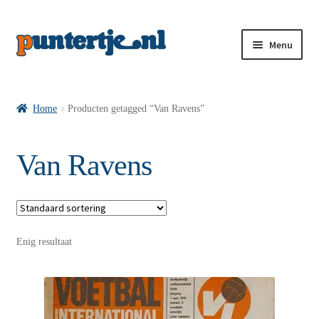
Menu
Losse nummers VI
Home
Producten getagged “Van Ravens”
Pakketten VI’s
Van Ravens
VI’s met Hollandse Velden
Enig resultaat
VI’s met Posters
Wie is puntertje