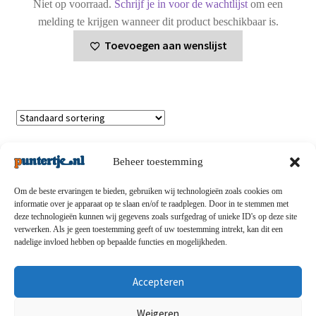
Niet op voorraad.
Schrijf je in voor de wachtlijst
om een
melding te krijgen wanneer dit product beschikbaar is.
Toevoegen aan wenslijst
Enig resultaat
Beheer toestemming
Om de beste ervaringen te bieden, gebruiken wij technologieën zoals cookies om
informatie over je apparaat op te slaan en/of te raadplegen. Door in te stemmen met
deze technologieën kunnen wij gegevens zoals surfgedrag of unieke ID's op deze site
Privacybeleid
-
Verzending en retouren
-
Algemene
verwerken. Als je geen toestemming geeft of uw toestemming intrekt, kan dit een
nadelige invloed hebben op bepaalde functies en mogelijkheden.
voorwaarden
-
Disclaimert
-
Betaalmethoden
-
Over ons
-
Contact
Accepteren
© puntertje.nl 2026
Weigeren