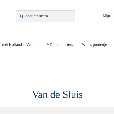
Zoeken
Zoeken
Mijn a
naar:
s met Hollandse Velden
VI’s met Posters
Wie is puntertje
Van de Sluis