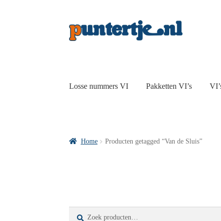
Losse nummers VI
Pakketten VI’s
VI’
Home
Producten getagged “Van de Sluis”
Zoeken
Zoeken