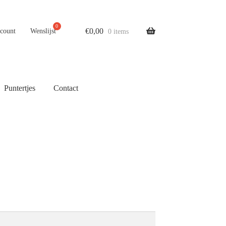
€
0,00
ccount
Wenslijst
0 items
Puntertjes
Contact