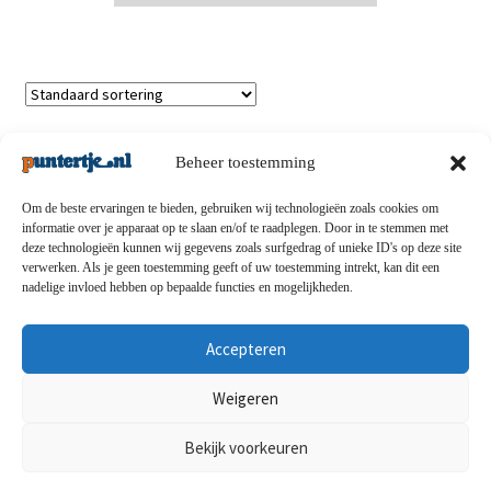
Enig resultaat
Beheer toestemming
Om de beste ervaringen te bieden, gebruiken wij technologieën zoals cookies om
informatie over je apparaat op te slaan en/of te raadplegen. Door in te stemmen met
deze technologieën kunnen wij gegevens zoals surfgedrag of unieke ID's op deze site
Privacybeleid
-
Verzending en retouren
-
Algemene
verwerken. Als je geen toestemming geeft of uw toestemming intrekt, kan dit een
nadelige invloed hebben op bepaalde functies en mogelijkheden.
voorwaarden
-
Disclaimert
-
Betaalmethoden
-
Over ons
-
Contact
Accepteren
© puntertje.nl 2026
Weigeren
Privacybeleid puntertje.nl
Bekijk voorkeuren
0