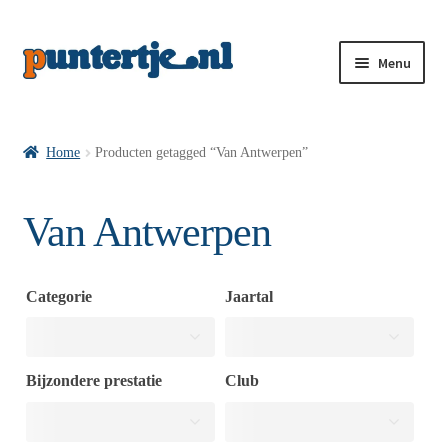
Menu
Losse nummers VI
Home
Producten getagged “Van Antwerpen”
Pakketten VI’s
Van Antwerpen
VI’s met Hollandse Velden
Categorie
Jaartal
VI’s met Posters
Bijzondere prestatie
Club
Wie is puntertje