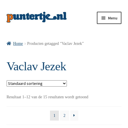
Menu
Losse nummers VI
Home
Producten getagged “Vaclav Jezek”
Pakketten VI’s
Vaclav Jezek
VI’s met Hollandse Velden
Resultaat 1–12 van de 15 resultaten wordt getoond
VI’s met Posters
1
2
Wie is puntertje