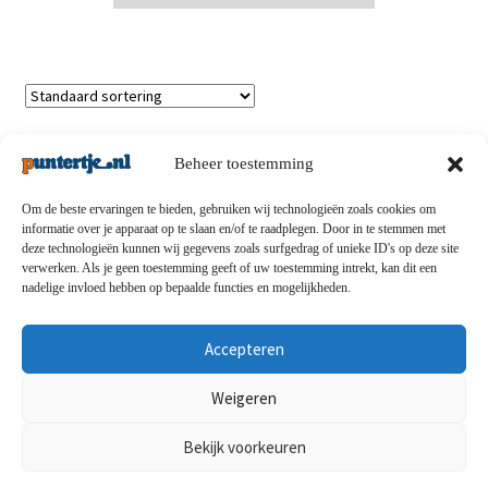
Enig resultaat
Beheer toestemming
Om de beste ervaringen te bieden, gebruiken wij technologieën zoals cookies om
informatie over je apparaat op te slaan en/of te raadplegen. Door in te stemmen met
deze technologieën kunnen wij gegevens zoals surfgedrag of unieke ID's op deze site
Privacybeleid
-
Verzending en retouren
-
Algemene
verwerken. Als je geen toestemming geeft of uw toestemming intrekt, kan dit een
nadelige invloed hebben op bepaalde functies en mogelijkheden.
voorwaarden
-
Disclaimert
-
Betaalmethoden
-
Over ons
-
Contact
Accepteren
© puntertje.nl 2026
Weigeren
Privacybeleid puntertje.nl
Bekijk voorkeuren
0