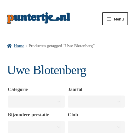
Menu
Losse nummers VI
Home
Producten getagged “Uwe Blotenberg”
Pakketten VI’s
Uwe Blotenberg
VI’s met Hollandse Velden
Categorie
Jaartal
VI’s met Posters
Bijzondere prestatie
Club
Wie is puntertje