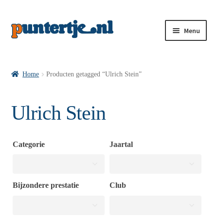
Menu
Losse nummers VI
Home
Producten getagged “Ulrich Stein”
Pakketten VI’s
Ulrich Stein
VI’s met Hollandse Velden
Categorie
Jaartal
VI’s met Posters
Bijzondere prestatie
Club
Wie is puntertje