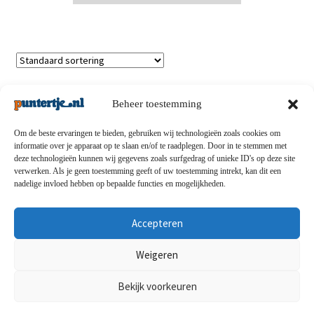
Enig resultaat
Beheer toestemming
Om de beste ervaringen te bieden, gebruiken wij technologieën zoals cookies om
informatie over je apparaat op te slaan en/of te raadplegen. Door in te stemmen met
deze technologieën kunnen wij gegevens zoals surfgedrag of unieke ID's op deze site
Privacybeleid
-
Verzending en retouren
-
Algemene
verwerken. Als je geen toestemming geeft of uw toestemming intrekt, kan dit een
nadelige invloed hebben op bepaalde functies en mogelijkheden.
voorwaarden
-
Disclaimert
-
Betaalmethoden
-
Over ons
-
Contact
Accepteren
© puntertje.nl 2026
Weigeren
Privacybeleid puntertje.nl
Bekijk voorkeuren
0