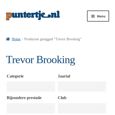
Menu
Losse nummers VI
Home
Producten getagged “Trevor Brooking”
Pakketten VI’s
Trevor Brooking
VI’s met Hollandse Velden
Categorie
Jaartal
VI’s met Posters
Bijzondere prestatie
Club
Wie is puntertje