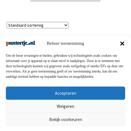
Enig resultaat
Beheer toestemming
Om de beste ervaringen te bieden, gebruiken wij technologieën zoals cookies om
informatie over je apparaat op te slaan en/of te raadplegen. Door in te stemmen met
deze technologieën kunnen wij gegevens zoals surfgedrag of unieke ID's op deze site
Privacybeleid
-
Verzending en retouren
-
Algemene
verwerken. Als je geen toestemming geeft of uw toestemming intrekt, kan dit een
nadelige invloed hebben op bepaalde functies en mogelijkheden.
voorwaarden
-
Disclaimert
-
Betaalmethoden
-
Over ons
-
Contact
Accepteren
© puntertje.nl 2026
Weigeren
Privacybeleid puntertje.nl
Bekijk voorkeuren
0