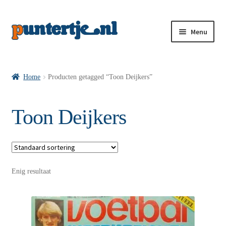
Menu
Losse nummers VI
Home
Producten getagged “Toon Deijkers”
Pakketten VI’s
Toon Deijkers
VI’s met Hollandse Velden
Enig resultaat
VI’s met Posters
Wie is puntertje