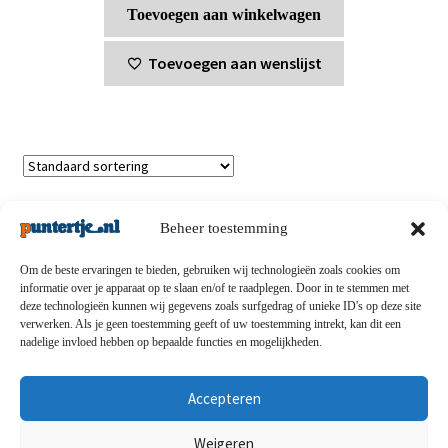
Toevoegen aan winkelwagen
Toevoegen aan wenslijst
Enig resultaat
Beheer toestemming
Om de beste ervaringen te bieden, gebruiken wij technologieën zoals cookies om
informatie over je apparaat op te slaan en/of te raadplegen. Door in te stemmen met
deze technologieën kunnen wij gegevens zoals surfgedrag of unieke ID's op deze site
Privacybeleid
-
Verzending en retouren
-
Algemene
verwerken. Als je geen toestemming geeft of uw toestemming intrekt, kan dit een
nadelige invloed hebben op bepaalde functies en mogelijkheden.
voorwaarden
-
Disclaimert
-
Betaalmethoden
-
Over ons
-
Contact
Accepteren
© puntertje.nl 2026
Weigeren