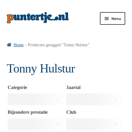
Menu
Losse nummers VI
Home
Producten getagged “Tonny Hulstur”
Pakketten VI’s
Tonny Hulstur
VI’s met Hollandse Velden
Categorie
Jaartal
VI’s met Posters
Bijzondere prestatie
Club
Wie is puntertje