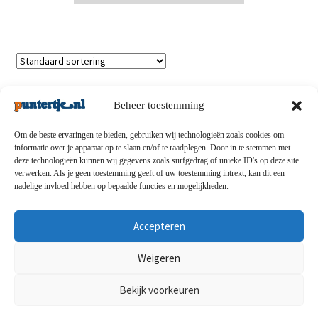
Enig resultaat
Beheer toestemming
Om de beste ervaringen te bieden, gebruiken wij technologieën zoals cookies om
informatie over je apparaat op te slaan en/of te raadplegen. Door in te stemmen met
deze technologieën kunnen wij gegevens zoals surfgedrag of unieke ID's op deze site
Privacybeleid
-
Verzending en retouren
-
Algemene
verwerken. Als je geen toestemming geeft of uw toestemming intrekt, kan dit een
nadelige invloed hebben op bepaalde functies en mogelijkheden.
voorwaarden
-
Disclaimert
-
Betaalmethoden
-
Over ons
-
Contact
Accepteren
© puntertje.nl 2026
Weigeren
Privacybeleid puntertje.nl
Bekijk voorkeuren
0