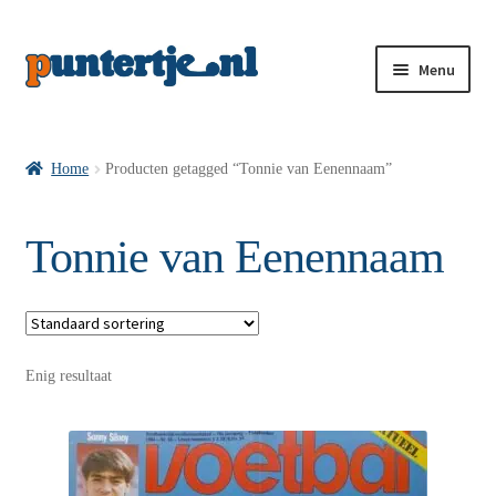
Menu
Losse nummers VI
Home
Producten getagged “Tonnie van Eenennaam”
Pakketten VI’s
Tonnie van Eenennaam
VI’s met Hollandse Velden
Enig resultaat
VI’s met Posters
Wie is puntertje