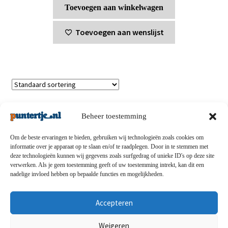
Toevoegen aan winkelwagen
Toevoegen aan wenslijst
Enig resultaat
Beheer toestemming
Om de beste ervaringen te bieden, gebruiken wij technologieën zoals cookies om
informatie over je apparaat op te slaan en/of te raadplegen. Door in te stemmen met
deze technologieën kunnen wij gegevens zoals surfgedrag of unieke ID's op deze site
Privacybeleid
-
Verzending en retouren
-
Algemene
verwerken. Als je geen toestemming geeft of uw toestemming intrekt, kan dit een
nadelige invloed hebben op bepaalde functies en mogelijkheden.
voorwaarden
-
Disclaimert
-
Betaalmethoden
-
Over ons
-
Contact
Accepteren
© puntertje.nl 2026
Weigeren