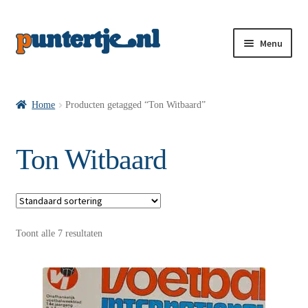
Menu
Losse nummers VI
Home
Producten getagged “Ton Witbaard”
Pakketten VI’s
Ton Witbaard
VI’s met Hollandse Velden
Toont alle 7 resultaten
VI’s met Posters
Wie is puntertje