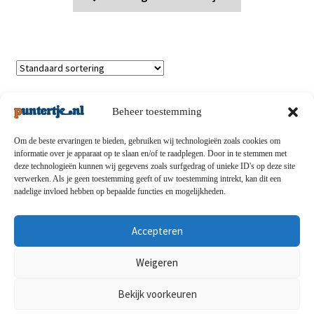
Toont alle 7 resultaten
Beheer toestemming
Om de beste ervaringen te bieden, gebruiken wij technologieën zoals cookies om
informatie over je apparaat op te slaan en/of te raadplegen. Door in te stemmen met
deze technologieën kunnen wij gegevens zoals surfgedrag of unieke ID's op deze site
Privacybeleid
-
Verzending en retouren
-
Algemene
verwerken. Als je geen toestemming geeft of uw toestemming intrekt, kan dit een
nadelige invloed hebben op bepaalde functies en mogelijkheden.
voorwaarden
-
Disclaimert
-
Betaalmethoden
-
Over ons
-
Contact
Accepteren
© puntertje.nl 2026
Weigeren
Privacybeleid puntertje.nl
Bekijk voorkeuren