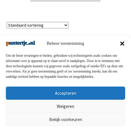
Enig resultaat
Beheer toestemming
Om de beste ervaringen te bieden, gebruiken wij technologieën zoals cookies om
informatie over je apparaat op te slaan en/of te raadplegen. Door in te stemmen met
deze technologieën kunnen wij gegevens zoals surfgedrag of unieke ID's op deze site
Privacybeleid
-
Verzending en retouren
-
Algemene
verwerken. Als je geen toestemming geeft of uw toestemming intrekt, kan dit een
nadelige invloed hebben op bepaalde functies en mogelijkheden.
voorwaarden
-
Disclaimert
-
Betaalmethoden
-
Over ons
-
Contact
Accepteren
© puntertje.nl 2026
Weigeren
Privacybeleid puntertje.nl
Bekijk voorkeuren
0