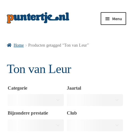
Menu
Losse nummers VI
Home
Producten getagged “Ton van Leur”
Pakketten VI’s
Ton van Leur
VI’s met Hollandse Velden
Categorie
Jaartal
VI’s met Posters
Bijzondere prestatie
Club
Wie is puntertje