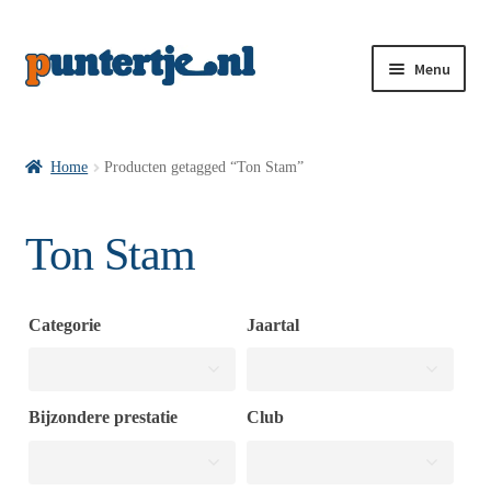
Menu
Losse nummers VI
Home
Producten getagged “Ton Stam”
Pakketten VI’s
Ton Stam
VI’s met Hollandse Velden
Categorie
Jaartal
VI’s met Posters
Bijzondere prestatie
Club
Wie is puntertje