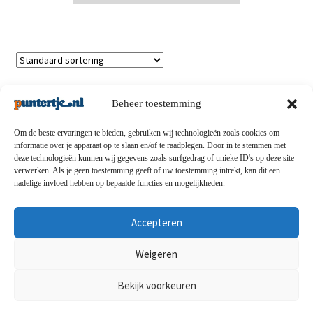
Enig resultaat
Beheer toestemming
Om de beste ervaringen te bieden, gebruiken wij technologieën zoals cookies om
informatie over je apparaat op te slaan en/of te raadplegen. Door in te stemmen met
deze technologieën kunnen wij gegevens zoals surfgedrag of unieke ID's op deze site
Privacybeleid
-
Verzending en retouren
-
Algemene
verwerken. Als je geen toestemming geeft of uw toestemming intrekt, kan dit een
nadelige invloed hebben op bepaalde functies en mogelijkheden.
voorwaarden
-
Disclaimert
-
Betaalmethoden
-
Over ons
-
Contact
Accepteren
© puntertje.nl 2026
Weigeren
Privacybeleid puntertje.nl
Bekijk voorkeuren
0