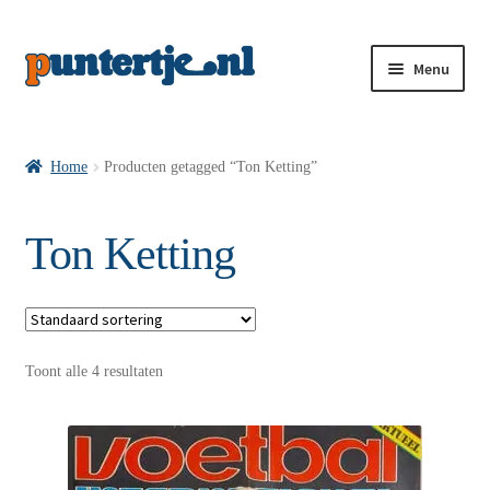
Menu
Losse nummers VI
Home
Producten getagged “Ton Ketting”
Pakketten VI’s
Ton Ketting
VI’s met Hollandse Velden
Toont alle 4 resultaten
VI’s met Posters
Wie is puntertje