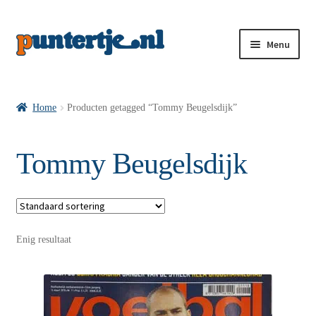
Menu
Losse nummers VI
Home
Producten getagged “Tommy Beugelsdijk”
Pakketten VI’s
Tommy Beugelsdijk
VI’s met Hollandse Velden
Enig resultaat
VI’s met Posters
Wie is puntertje