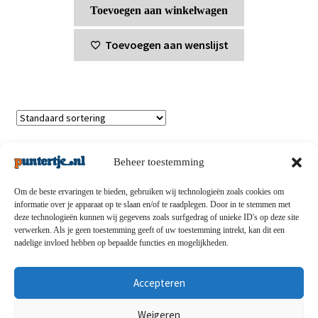
Toevoegen aan winkelwagen
Toevoegen aan wenslijst
Enig resultaat
Beheer toestemming
Om de beste ervaringen te bieden, gebruiken wij technologieën zoals cookies om
informatie over je apparaat op te slaan en/of te raadplegen. Door in te stemmen met
deze technologieën kunnen wij gegevens zoals surfgedrag of unieke ID's op deze site
Privacybeleid
-
Verzending en retouren
-
Algemene
verwerken. Als je geen toestemming geeft of uw toestemming intrekt, kan dit een
nadelige invloed hebben op bepaalde functies en mogelijkheden.
voorwaarden
-
Disclaimert
-
Betaalmethoden
-
Over ons
-
Contact
Accepteren
© puntertje.nl 2026
Weigeren