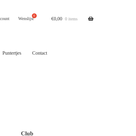
€
0,00
ccount
Wenslijst
0 items
Puntertjes
Contact
Club