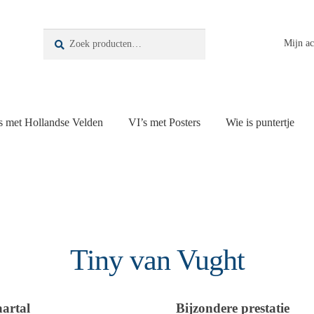
Zoeken
Zoeken
Mijn a
naar:
s met Hollandse Velden
VI’s met Posters
Wie is puntertje
Tiny van Vught
aartal
Bijzondere prestatie