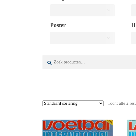
Poster
H
Zoeken
Zoeken
naar:
Toont alle 2 res