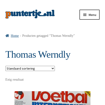
Menu
Losse nummers VI
Home
Producten getagged “Thomas Werndly”
Pakketten VI’s
Thomas Werndly
VI’s met Hollandse Velden
Enig resultaat
VI’s met Posters
Wie is puntertje