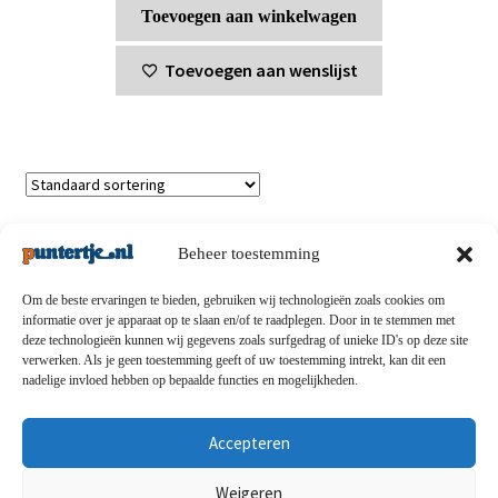
Toevoegen aan winkelwagen
Toevoegen aan wenslijst
Enig resultaat
Beheer toestemming
Om de beste ervaringen te bieden, gebruiken wij technologieën zoals cookies om
informatie over je apparaat op te slaan en/of te raadplegen. Door in te stemmen met
deze technologieën kunnen wij gegevens zoals surfgedrag of unieke ID's op deze site
Privacybeleid
-
Verzending en retouren
-
Algemene
verwerken. Als je geen toestemming geeft of uw toestemming intrekt, kan dit een
nadelige invloed hebben op bepaalde functies en mogelijkheden.
voorwaarden
-
Disclaimert
-
Betaalmethoden
-
Over ons
-
Contact
Accepteren
© puntertje.nl 2026
Weigeren