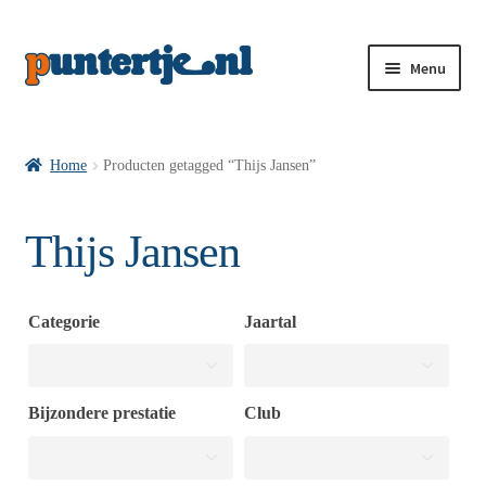
Menu
Losse nummers VI
Home
Producten getagged “Thijs Jansen”
Pakketten VI’s
Thijs Jansen
VI’s met Hollandse Velden
Categorie
Jaartal
VI’s met Posters
Bijzondere prestatie
Club
Wie is puntertje