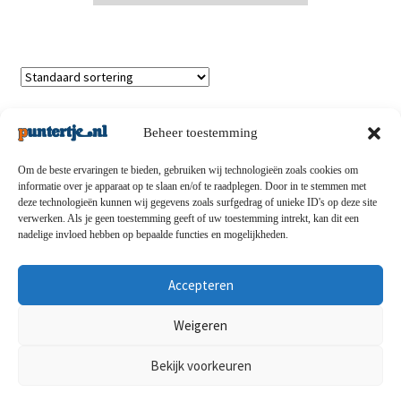
Enig resultaat
Beheer toestemming
Om de beste ervaringen te bieden, gebruiken wij technologieën zoals cookies om
informatie over je apparaat op te slaan en/of te raadplegen. Door in te stemmen met
deze technologieën kunnen wij gegevens zoals surfgedrag of unieke ID's op deze site
Privacybeleid
-
Verzending en retouren
-
Algemene
verwerken. Als je geen toestemming geeft of uw toestemming intrekt, kan dit een
nadelige invloed hebben op bepaalde functies en mogelijkheden.
voorwaarden
-
Disclaimert
-
Betaalmethoden
-
Over ons
-
Contact
Accepteren
© puntertje.nl 2026
Weigeren
Privacybeleid puntertje.nl
Bekijk voorkeuren
0