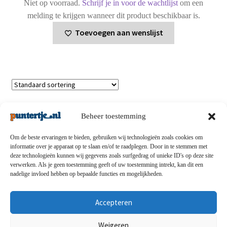
Niet op voorraad.
Schrijf je in voor de wachtlijst
om een
melding te krijgen wanneer dit product beschikbaar is.
Toevoegen aan wenslijst
Enig resultaat
Beheer toestemming
Om de beste ervaringen te bieden, gebruiken wij technologieën zoals cookies om
informatie over je apparaat op te slaan en/of te raadplegen. Door in te stemmen met
deze technologieën kunnen wij gegevens zoals surfgedrag of unieke ID's op deze site
Privacybeleid
-
Verzending en retouren
-
Algemene
verwerken. Als je geen toestemming geeft of uw toestemming intrekt, kan dit een
nadelige invloed hebben op bepaalde functies en mogelijkheden.
voorwaarden
-
Disclaimert
-
Betaalmethoden
-
Over ons
-
Contact
Accepteren
© puntertje.nl 2026
Weigeren