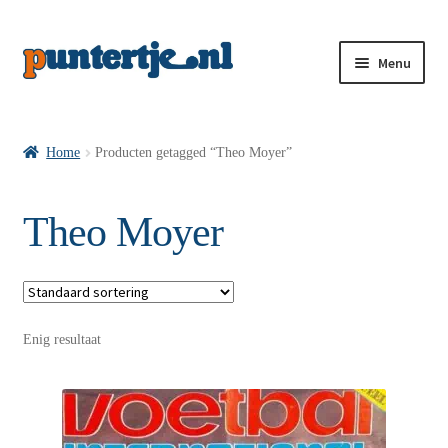
Menu
Losse nummers VI
Home
Producten getagged “Theo Moyer”
Pakketten VI’s
Theo Moyer
VI’s met Hollandse Velden
Enig resultaat
VI’s met Posters
Wie is puntertje