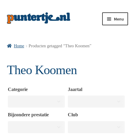
Menu
Losse nummers VI
Home
Producten getagged “Theo Koomen”
Pakketten VI’s
Theo Koomen
VI’s met Hollandse Velden
Categorie
Jaartal
VI’s met Posters
Bijzondere prestatie
Club
Wie is puntertje