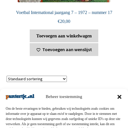
Voetbal International jaargang 7 – 1972 – nummer 17
€
20,00
Toevoegen aan winkelwagen
Toevoegen aan wenslijst
Toont alle 4 resultaten
Beheer toestemming
Om de beste ervaringen te bieden, gebruiken wij technologieën zoals cookies om
informatie over je apparaat op te slaan en/of te raadplegen. Door in te stemmen met
deze technologieën kunnen wij gegevens zoals surfgedrag of unieke ID's op deze site
Privacybeleid
-
Verzending en retouren
-
Algemene
verwerken. Als je geen toestemming geeft of uw toestemming intrekt, kan dit een