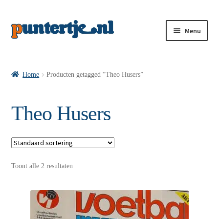
Menu
Losse nummers VI
Home
Producten getagged “Theo Husers”
Pakketten VI’s
Theo Husers
VI’s met Hollandse Velden
Toont alle 2 resultaten
VI’s met Posters
Wie is puntertje