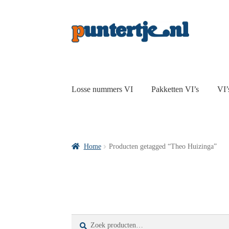
Losse nummers VI
Pakketten VI’s
VI’
Home
Producten getagged “Theo Huizinga”
Zoeken
Zoeken