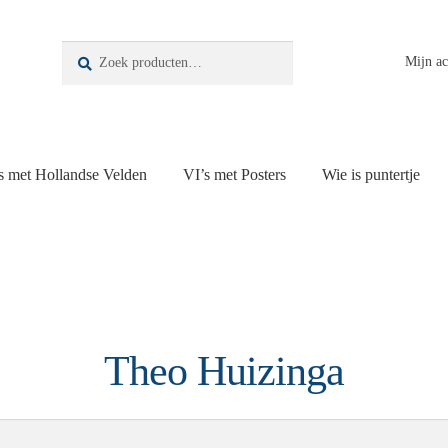
Zoeken
Zoeken
Mijn a
naar:
s met Hollandse Velden
VI’s met Posters
Wie is puntertje
Theo Huizinga