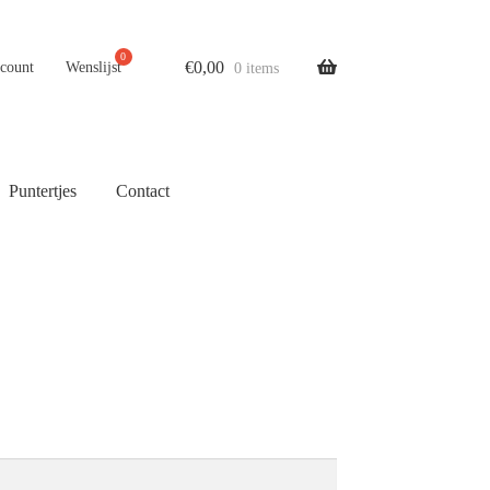
€
0,00
ccount
Wenslijst
0 items
Puntertjes
Contact