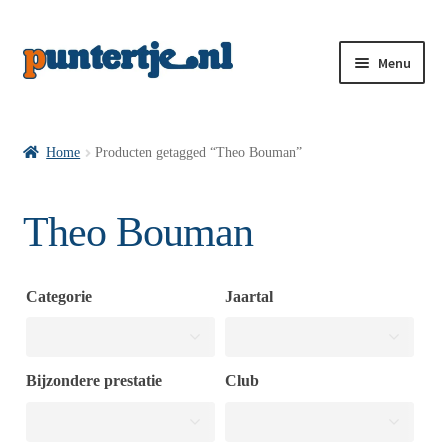
Menu
Losse nummers VI
Home
Producten getagged “Theo Bouman”
Pakketten VI’s
Theo Bouman
VI’s met Hollandse Velden
Categorie
Jaartal
VI’s met Posters
Bijzondere prestatie
Club
Wie is puntertje