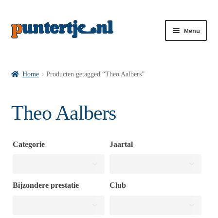
Menu
Losse nummers VI
Home
Producten getagged “Theo Aalbers”
Pakketten VI’s
Theo Aalbers
VI’s met Hollandse Velden
Categorie
Jaartal
VI’s met Posters
Bijzondere prestatie
Club
Wie is puntertje