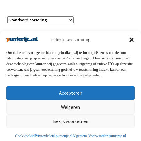
Toont alle 3 resultaten
Beheer toestemming
Om de beste ervaringen te bieden, gebruiken wij technologieën zoals cookies om
informatie over je apparaat op te slaan en/of te raadplegen. Door in te stemmen met
deze technologieën kunnen wij gegevens zoals surfgedrag of unieke ID's op deze site
Privacybeleid
-
Verzending en retouren
-
Algemene
verwerken. Als je geen toestemming geeft of uw toestemming intrekt, kan dit een
nadelige invloed hebben op bepaalde functies en mogelijkheden.
voorwaarden
-
Disclaimert
-
Betaalmethoden
-
Over ons
-
Contact
Accepteren
© puntertje.nl 2026
Weigeren
Privacybeleid puntertje.nl
Bekijk voorkeuren
0
Cookiebeleid
Privacybeleid puntertje.nl
Algemene Voorwaarden puntertje.nl
Zoeken
Zoeken