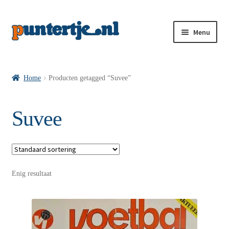
Menu
Losse nummers VI
Home
Producten getagged “Suvee”
Pakketten VI’s
Suvee
VI’s met Hollandse Velden
Enig resultaat
VI’s met Posters
Wie is puntertje