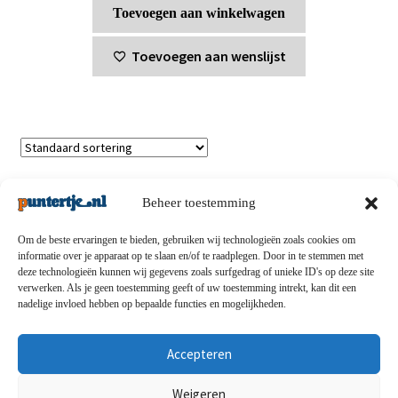
Toevoegen aan winkelwagen
Toevoegen aan wenslijst
Enig resultaat
Beheer toestemming
Om de beste ervaringen te bieden, gebruiken wij technologieën zoals cookies om
informatie over je apparaat op te slaan en/of te raadplegen. Door in te stemmen met
deze technologieën kunnen wij gegevens zoals surfgedrag of unieke ID's op deze site
Privacybeleid
-
Verzending en retouren
-
Algemene
verwerken. Als je geen toestemming geeft of uw toestemming intrekt, kan dit een
nadelige invloed hebben op bepaalde functies en mogelijkheden.
voorwaarden
-
Disclaimert
-
Betaalmethoden
-
Over ons
-
Contact
Accepteren
© puntertje.nl 2026
Weigeren