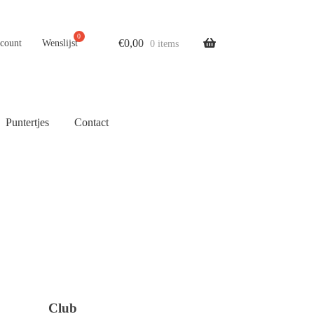
€
0,00
ccount
Wenslijst
0 items
Puntertjes
Contact
Club