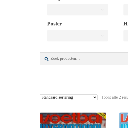
Poster
H
Zoeken
Zoeken
naar:
Toont alle 2 res