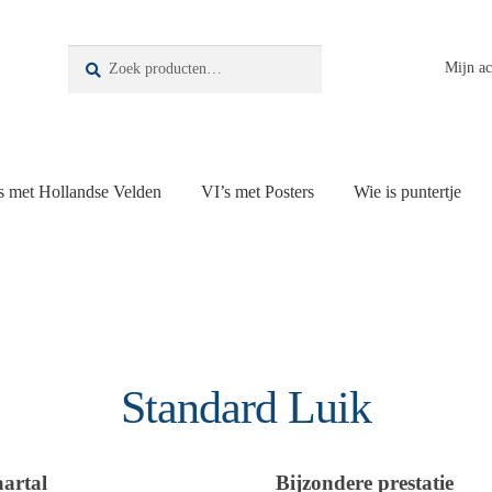
Zoeken
Zoeken
Mijn a
naar:
s met Hollandse Velden
VI’s met Posters
Wie is puntertje
Standard Luik
aartal
Bijzondere prestatie