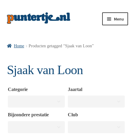
Menu
Losse nummers VI
Home
Producten getagged “Sjaak van Loon”
Pakketten VI’s
Sjaak van Loon
VI’s met Hollandse Velden
Categorie
Jaartal
VI’s met Posters
Bijzondere prestatie
Club
Wie is puntertje