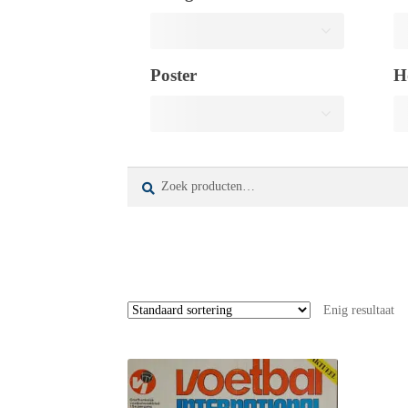
Poster
H
Zoeken
Zoeken
naar:
Enig resultaat