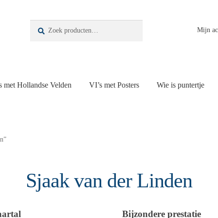
Zoeken
Zoeken
Mijn a
naar:
s met Hollandse Velden
VI’s met Posters
Wie is puntertje
en”
Sjaak van der Linden
aartal
Bijzondere prestatie