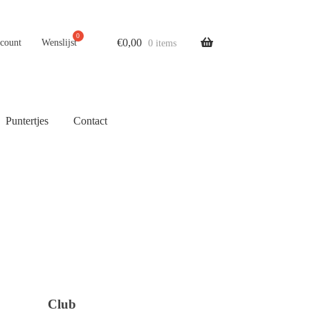
€
0,00
ccount
Wenslijst
0 items
Puntertjes
Contact
Club