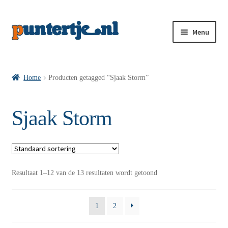
Menu
Losse nummers VI
Home
Producten getagged “Sjaak Storm”
Pakketten VI’s
Sjaak Storm
VI’s met Hollandse Velden
Resultaat 1–12 van de 13 resultaten wordt getoond
VI’s met Posters
1
2
Wie is puntertje