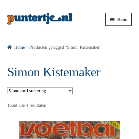
Menu
Losse nummers VI
Home
Producten getagged “Simon Kistemaker”
Pakketten VI’s
Simon Kistemaker
VI’s met Hollandse Velden
Toont alle 4 resultaten
VI’s met Posters
Wie is puntertje