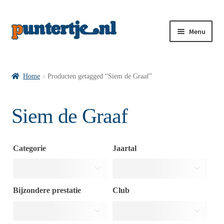
Menu
Losse nummers VI
Home
Producten getagged “Siem de Graaf”
Pakketten VI’s
Siem de Graaf
VI’s met Hollandse Velden
Categorie
Jaartal
VI’s met Posters
Bijzondere prestatie
Club
Wie is puntertje