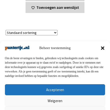
€25,00.
€15,00.
Toevoegen aan wenslijst
Enig resultaat
Beheer toestemming
Om de beste ervaringen te bieden, gebruiken wij technologieën zoals cookies om
informatie over je apparaat op te slaan en/of te raadplegen. Door in te stemmen met
deze technologieën kunnen wij gegevens zoals surfgedrag of unieke ID's op deze site
Privacybeleid
-
Verzending en retouren
-
Algemene
verwerken. Als je geen toestemming geeft of uw toestemming intrekt, kan dit een
nadelige invloed hebben op bepaalde functies en mogelijkheden.
voorwaarden
-
Disclaimert
-
Betaalmethoden
-
Over ons
-
Contact
Accepteren
© puntertje.nl 2026
Weigeren
Privacybeleid puntertje.nl