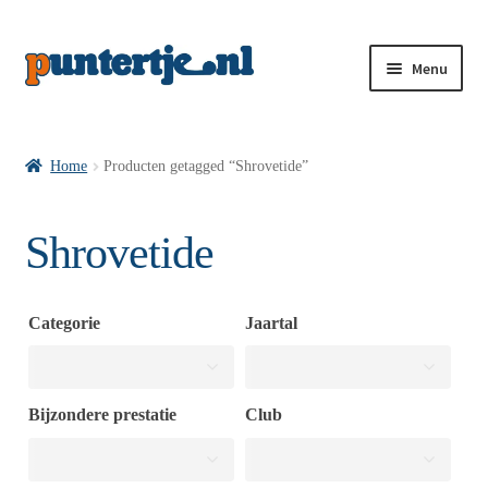
Menu
Losse nummers VI
Home
Producten getagged “Shrovetide”
Pakketten VI’s
Shrovetide
VI’s met Hollandse Velden
Categorie
Jaartal
VI’s met Posters
Bijzondere prestatie
Club
Wie is puntertje