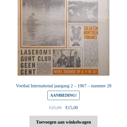
Voetbal International jaargang 2 – 1967 – nummer 28
AANBIEDING!
Oorspronkelijke
Huidige
€
25,00
€
15,00
prijs
prijs
was:
is:
Toevoegen aan winkelwagen