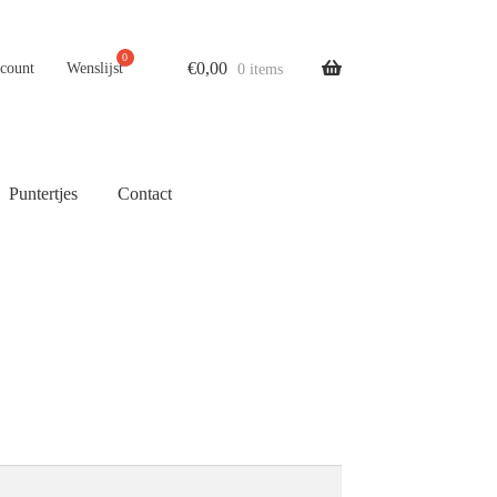
€
0,00
ccount
Wenslijst
0 items
Puntertjes
Contact