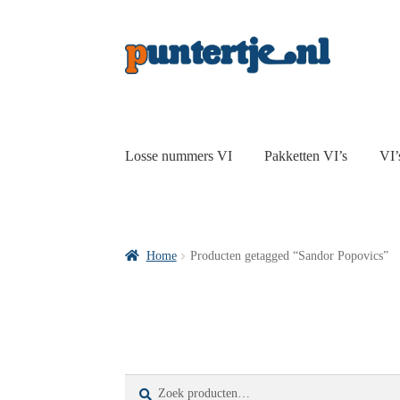
Losse nummers VI
Pakketten VI’s
VI’
Home
Producten getagged “Sandor Popovics”
Zoeken
Zoeken