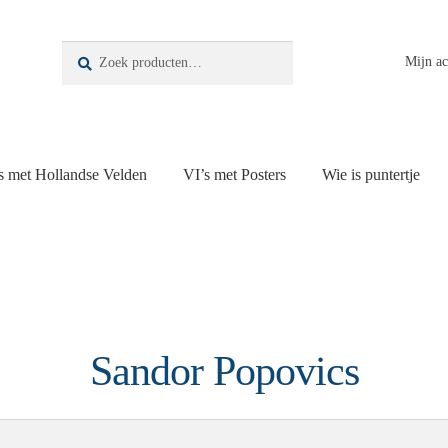
Zoeken
Zoeken
Mijn a
naar:
s met Hollandse Velden
VI’s met Posters
Wie is puntertje
Sandor Popovics