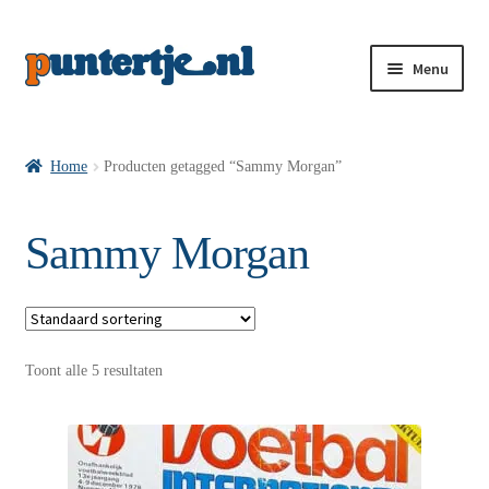
Menu
Losse nummers VI
Home
Producten getagged “Sammy Morgan”
Pakketten VI’s
Sammy Morgan
VI’s met Hollandse Velden
Toont alle 5 resultaten
VI’s met Posters
Wie is puntertje