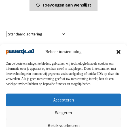
Toevoegen aan wenslijst
Toont alle 5 resultaten
Beheer toestemming
Om de beste ervaringen te bieden, gebruiken wij technologieën zoals cookies om
informatie over je apparaat op te slaan en/of te raadplegen. Door in te stemmen met
deze technologieën kunnen wij gegevens zoals surfgedrag of unieke ID's op deze site
Privacybeleid
-
Verzending en retouren
-
Algemene
verwerken. Als je geen toestemming geeft of uw toestemming intrekt, kan dit een
nadelige invloed hebben op bepaalde functies en mogelijkheden.
voorwaarden
-
Disclaimert
-
Betaalmethoden
-
Over ons
-
Contact
Accepteren
© puntertje.nl 2026
Weigeren
Privacybeleid puntertje.nl
Bekijk voorkeuren