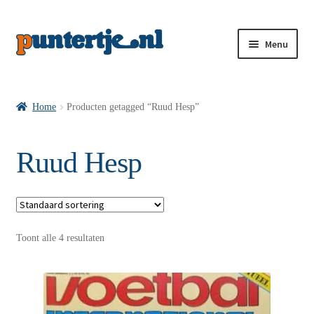
Menu
Losse nummers VI
Home
Producten getagged “Ruud Hesp”
Pakketten VI’s
Ruud Hesp
VI’s met Hollandse Velden
Toont alle 4 resultaten
VI’s met Posters
Wie is puntertje