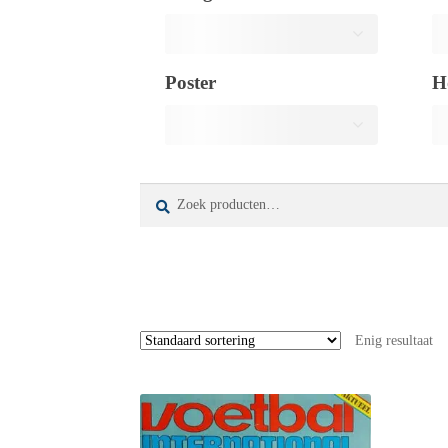
Poster
H
Zoeken
Zoeken
naar:
Enig resultaat