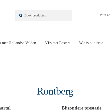
Zoeken
Zoeken
Mijn a
naar:
s met Hollandse Velden
VI’s met Posters
Wie is puntertje
Rontberg
aartal
Bijzondere prestatie