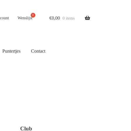
€
0,00
ccount
Wenslijst
0 items
Puntertjes
Contact
Club