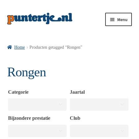
Menu
Losse nummers VI
Home
Producten getagged “Rongen”
Pakketten VI’s
Rongen
VI’s met Hollandse Velden
Categorie
Jaartal
VI’s met Posters
Bijzondere prestatie
Club
Wie is puntertje