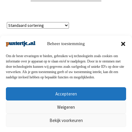
Enig resultaat
Beheer toestemming
Om de beste ervaringen te bieden, gebruiken wij technologieën zoals cookies om
informatie over je apparaat op te slaan en/of te raadplegen. Door in te stemmen met
deze technologieën kunnen wij gegevens zoals surfgedrag of unieke ID's op deze site
Privacybeleid
-
Verzending en retouren
-
Algemene
verwerken. Als je geen toestemming geeft of uw toestemming intrekt, kan dit een
nadelige invloed hebben op bepaalde functies en mogelijkheden.
voorwaarden
-
Disclaimert
-
Betaalmethoden
-
Over ons
-
Contact
Accepteren
© puntertje.nl 2026
Weigeren
Privacybeleid puntertje.nl
Bekijk voorkeuren
0