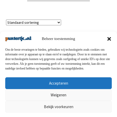
Enig resultaat
Beheer toestemming
Om de beste ervaringen te bieden, gebruiken wij technologieën zoals cookies om
informatie over je apparaat op te slaan en/of te raadplegen. Door in te stemmen met
deze technologieën kunnen wij gegevens zoals surfgedrag of unieke ID's op deze site
Privacybeleid
-
Verzending en retouren
-
Algemene
verwerken. Als je geen toestemming geeft of uw toestemming intrekt, kan dit een
nadelige invloed hebben op bepaalde functies en mogelijkheden.
voorwaarden
-
Disclaimert
-
Betaalmethoden
-
Over ons
-
Contact
Accepteren
© puntertje.nl 2026
Weigeren
Privacybeleid puntertje.nl
Bekijk voorkeuren
0