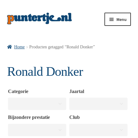
Menu
Losse nummers VI
Home
Producten getagged “Ronald Donker”
Pakketten VI’s
Ronald Donker
VI’s met Hollandse Velden
Categorie
Jaartal
VI’s met Posters
Bijzondere prestatie
Club
Wie is puntertje