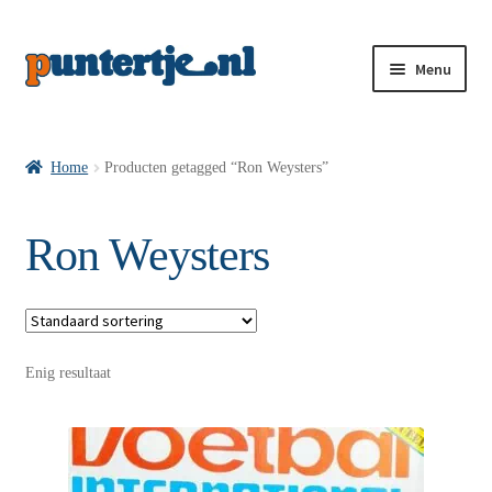
Menu
Losse nummers VI
Home
Producten getagged “Ron Weysters”
Pakketten VI’s
Ron Weysters
VI’s met Hollandse Velden
Enig resultaat
VI’s met Posters
Wie is puntertje