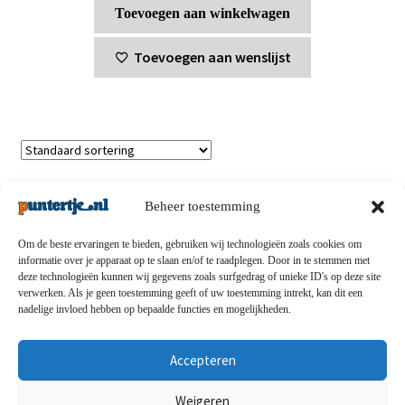
Toevoegen aan winkelwagen
Toevoegen aan wenslijst
Enig resultaat
Beheer toestemming
Om de beste ervaringen te bieden, gebruiken wij technologieën zoals cookies om
informatie over je apparaat op te slaan en/of te raadplegen. Door in te stemmen met
deze technologieën kunnen wij gegevens zoals surfgedrag of unieke ID's op deze site
Privacybeleid
-
Verzending en retouren
-
Algemene
verwerken. Als je geen toestemming geeft of uw toestemming intrekt, kan dit een
nadelige invloed hebben op bepaalde functies en mogelijkheden.
voorwaarden
-
Disclaimert
-
Betaalmethoden
-
Over ons
-
Contact
Accepteren
© puntertje.nl 2026
Weigeren