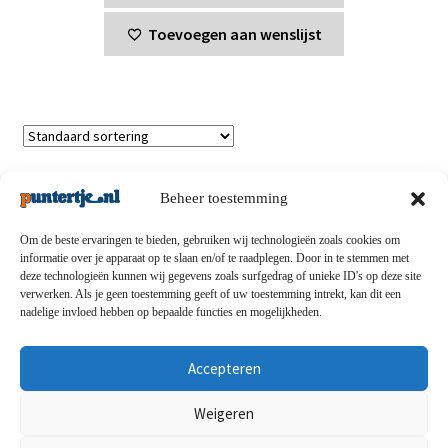
Toevoegen aan wenslijst
Enig resultaat
Beheer toestemming
Om de beste ervaringen te bieden, gebruiken wij technologieën zoals cookies om
informatie over je apparaat op te slaan en/of te raadplegen. Door in te stemmen met
deze technologieën kunnen wij gegevens zoals surfgedrag of unieke ID's op deze site
Privacybeleid
-
Verzending en retouren
-
Algemene
verwerken. Als je geen toestemming geeft of uw toestemming intrekt, kan dit een
nadelige invloed hebben op bepaalde functies en mogelijkheden.
voorwaarden
-
Disclaimert
-
Betaalmethoden
-
Over ons
-
Contact
Accepteren
© puntertje.nl 2026
Weigeren
Privacybeleid puntertje.nl