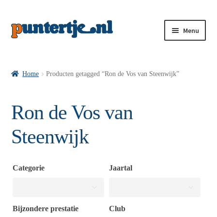
Menu
Losse nummers VI
Home
Producten getagged “Ron de Vos van Steenwijk”
Pakketten VI’s
Ron de Vos van
Steenwijk
VI’s met Hollandse Velden
Categorie
Jaartal
VI’s met Posters
Wie is puntertje
Bijzondere prestatie
Club